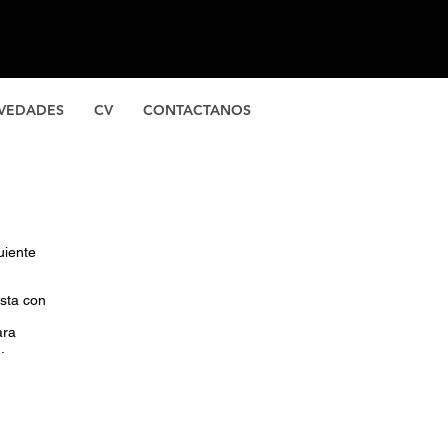
VEDADES
CV
CONTACTANOS
uiente
ista con
ión para
.