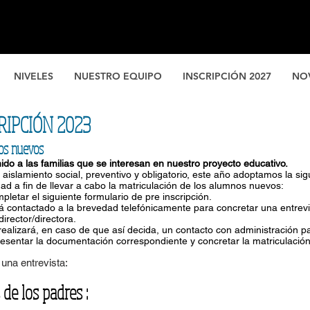
NIVELES
NUESTRO EQUIPO
INSCRIPCIÓN 2027
NO
RIPCIÓN 2023
s nuevos
ido a las familias que se interesan en nuestro proyecto educativo.
 aislamiento social, preventivo y obligatorio, este año adoptamos la sig
ad a fin de llevar a cabo la matriculación de los alumnos nuevos:
pletar el siguiente formulario de pre inscripción.
á contactado a la brevedad telefónicamente para concretar una entrev
ector/directora.
realizará, en caso de que
así
decida, un contacto con administrac
ar la documentación correspondiente y concretar la matriculación
a una entrevista:
 de los padres :