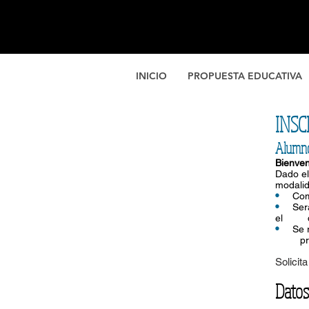
INICIO
PROPUESTA EDUCATIVA
INSC
Alumno
Bienven
Dado el
modalid
•
Com
•
Ser
el dir
•
Se 
present
​Solicit
Datos